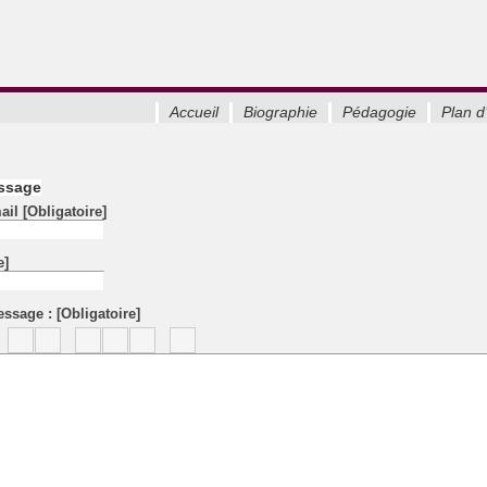
Accueil
Biographie
Pédagogie
Plan d
ssage
mail
[Obligatoire]
e]
essage :
[Obligatoire]
-
-
-
-
-
-
-
-
-
-
-
-
-
-
-
-
-
-
-
-
-
-
-
-
-
-
-
-
-
-